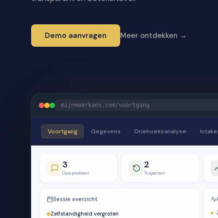
Demo aanvragen
Meer ontdekken →
mijnmeerkans.com/voortgang
Voortgang
Gegevens
Driehoeksanalyse
Intake
3
2
Gesprekken
Trajecten
Sessie overzicht
Zelfstandigheid vergroten