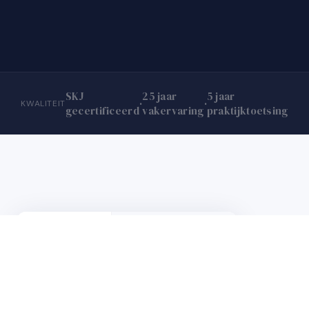
SKJ
25 jaar
5 jaar
·
·
KWALITEIT
gecertificeerd
vakervaring
praktijktoetsing
ACTIEF PROFIEL
Cliënten
Cliënt A
DOSSIER TABS
Agenda
Aanleg
Relatie
Voortgang
Zingeving
Driehoeksanalyse
Berichten
Intake
Traject 65% voltooid
Activiteiten